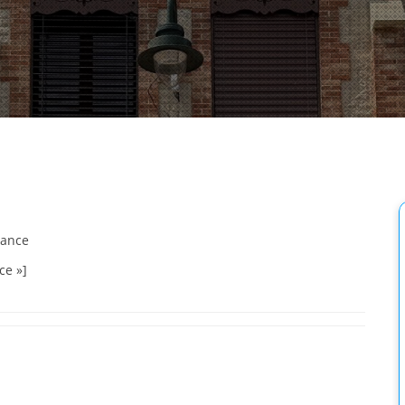
sance
ce »]