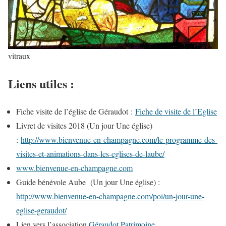
vitraux
Liens utiles :
Fiche visite de l’église de Géraudot :
Fiche de visite de l’Eglise
Livret de visites 2018 (Un jour Une église)
:
http://www.bienvenue-en-champagne.com/le-programme-des-
visites-et-animations-dans-les-eglises-de-laube/
www.bienvenue-en-champagne.com
Guide bénévole Aube (Un jour Une église) :
http://www.bienvenue-en-champagne.com/poi/un-jour-une-
eglise-geraudot/
Lien vers l’association
Géraudot Patrimoine