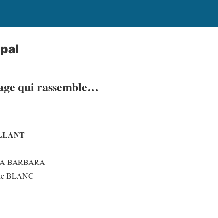
pal
lage qui rassemble…
ILLANT
 DA BARBARA
ne BLANC