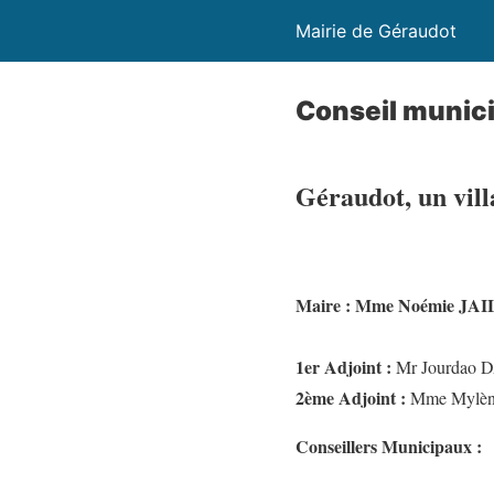
Mairie de Géraudot
Conseil munici
Géraudot, un vil
Maire :
Mme Noémie JA
1er Adjoint :
Mr Jourdao
2ème Adjoint :
Mme Mylè
Conseillers Municipaux :