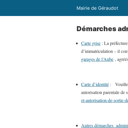
Mairie de Géraudot
Démarches adm
Carte grise
: La préfecture
d’immatriculation – il conv
garages de l’Aube
, agréés
Carte d’identité
: Veuillez
autorisation parentale de so
et-autorisation-de-sortie-d
Autres démarches adminis