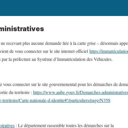
inistratives
 ne recevant plus aucune demande liée à la carte grise – désormais appel
ient de vous connecter sur le site internet officiel
https://immatriculatio
 par la préfecture au Système d’Immatriculation des Véhicules.
 vous connecter sur le site gouvernenental pour les démarches de deman
rtie du territoire :
https://www.aube.gouv.fr/Demarches-administratives/
e-territoire/Carte-nationale-d-identite#!/particuliers/page/N358
tratives
: Le département rassemble toutes les démarches sur la